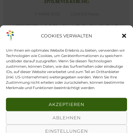
ZIVILBEVÖLKERUNG
7. MÄRZ 2022
LEADER News
UNTERSTÜTZUNG DER VOM AKTUELLEN KONFLIKT IN
DER UKRAINE BETROFFENEN ZIVILBEVÖLKERUNG
COOKIES VERWALTEN
Wir, die zivilgesellschaftlichen Bewegungen des
ländlichen Raums in Europa, die mehr als 40 Länder und
[…]
Um Ihnen ein optimales Website Erlebnis zu bieten, verwenden wir
Technologien wie Cookies, um Geräteinformationen zu speichern
und/oder darauf zuzugreifen. Wenn Sie diesen Technologien
zustimmen, können Daten, wie das Surfverhalten oder eindeutige
IDs, auf dieser Website verarbeitet und zum Teil an Drittanbieter
(inkl. US-Unternehmen) weitergegeben werden. Wenn Sie Ihre
Zustimmung nicht erteilen oder zurückziehen, können bestimmte
Merkmale und Funktionen beeinträchtigt werden.
AKZEPTIEREN
ABLEHNEN
EINSTELLUNGEN