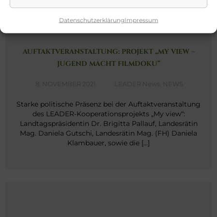
Datenschutzerklärung
Impressum
AUFTAKTVERANSTALTUNG: PROJEKT „MY VIEW –
JUGEND MACHT FILMDOKU“
8. NOVEMBER 2021
LEADER News
,
NEWS
Starke politische Präsenz bei der Auftaktveranstaltung
des LEADER-Kooperationsprojekts „My view“:
Landtagspräsidentin Dr. Brigitta Pallauf, Landesrätin
Mag. Daniela Gutschi, Landesrätin Mag. (FH) Daniela
Klambauer, sowie die […]