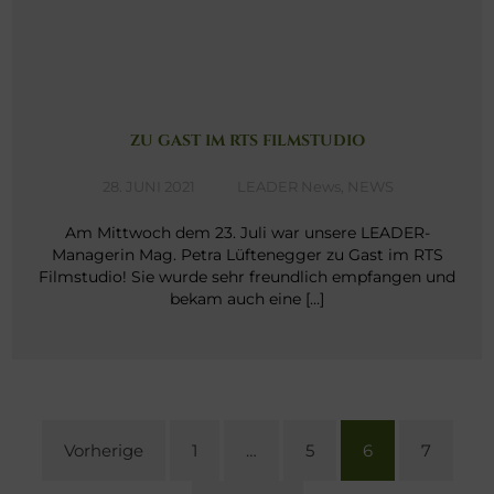
ZU GAST IM RTS FILMSTUDIO
28. JUNI 2021
LEADER News
,
NEWS
Am Mittwoch dem 23. Juli war unsere LEADER-
Managerin Mag. Petra Lüftenegger zu Gast im RTS
Filmstudio! Sie wurde sehr freundlich empfangen und
bekam auch eine […]
SEITENNUMMERIERUNG
Vorherige
1
…
5
6
7
DER
BEITRÄGE