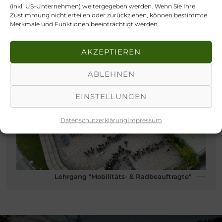
(inkl. US-Unternehmen) weitergegeben werden. Wenn Sie Ihre
Zustimmung nicht erteilen oder zurückziehen, können bestimmte
Merkmale und Funktionen beeinträchtigt werden.
AKZEPTIEREN
⟵
Erfolgreicher Abschluss Biosphärenpark Fexen-Kurs
2025
ABLEHNEN
EINSTELLUNGEN
Datenschutzerklärung
Impressum
Lehrgang "Mobilitäts- & Radbeauftragte"
⟶